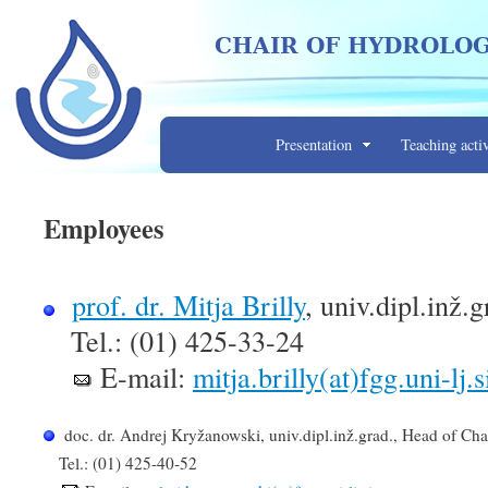
CHAIR OF HYDROLOGY
Presentation
Teaching activ
Employees
prof. dr. Mitja Brilly
, univ.dipl.inž.g
Tel.: (01) 425-33-24
E-mail:
mitja.brilly(at)fgg.uni-lj.s
doc. dr. Andrej Kryžanowski, univ.dipl.inž.grad., Head of Cha
Tel.: (01) 425-40-52