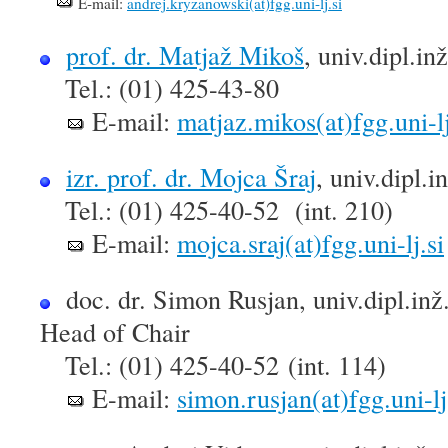
E-mail:
andrej.kryzanowski(at)fgg.uni-lj.si
prof. dr. Matjaž Mikoš
, univ.dipl.i
Tel.: (01) 425-43-80
E-mail:
matjaz.mikos(at)fgg.uni-lj
izr. prof. dr. Mojca Šraj
, univ.dipl.in
Tel.: (01) 425-40-52 (int. 210)
E-mail:
mojca.sraj(at)fgg.uni-lj.si
doc. dr. Simon Rusjan, univ.dipl.
in
Head of Chair
Tel.: (01) 425-40-52 (int. 114)
E-mail:
simon.rusjan(at)fgg.uni-lj