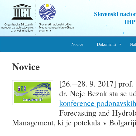
Slovenski nacio
IHP
Novice
Dokumenti
Nal
Novice
[26.─28. 9. 2017] prof. d
dr. Nejc Bezak sta se u
konference podonavskih
Forecasting and Hydrol
Management, ki je potekala v Bolgariji