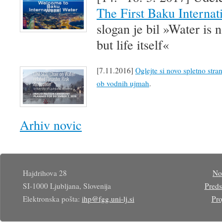
The First Baku Interna
slogan je bil »Water is n
but life itself«
[7.11.2016]
Oglejte si novo spletno str
ob vodnih ujmah
.
Arhiv novic
Hajdrihova 28
No
SI-1000 Ljubljana, Slovenija
Preds
Elektronska pošta:
ihp@fgg.uni-lj.si
Pro