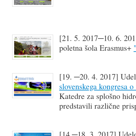
[21. 5. 2017─10. 6. 20
poletna šola Erasmus+
[19. ─20. 4. 2017] Ude
slovenskega kongresa o
Katedre za splošno hidr
predstavili različne pri
[14.─18. 3. 2017] Udele